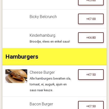
+€5.60
Bicky Belcrunch
+€7.00
Kinderhamburg.
+€4.80
Broodje, vlees en enkel saus!
Hamburgers
Cheese Burger
+€7.50
Alle hamburgers bevatten sla,
tomaat, ei, augurk, ajuin en
saus naar keuze.
Bacon Burger
+€7.50