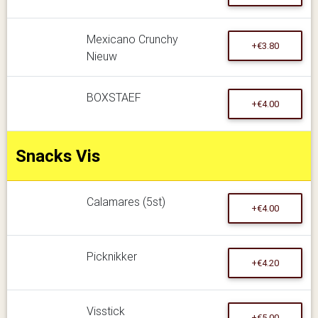
Mexicano Crunchy
+€3.80
Nieuw
BOXSTAEF
+€4.00
Snacks Vis
Calamares (5st)
+€4.00
Picknikker
+€4.20
Visstick
+€5.00