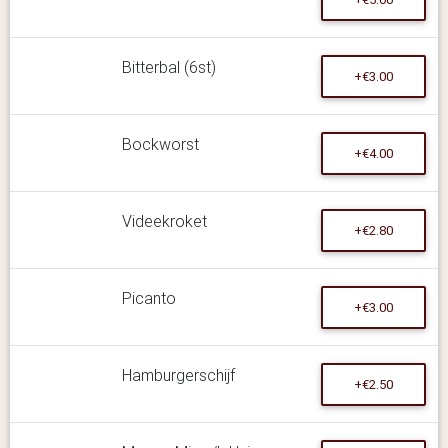
Bitterbal (6st)
+€3.00
Bockworst
+€4.00
Videekroket
+€2.80
Picanto
+€3.00
Hamburgerschijf
+€2.50