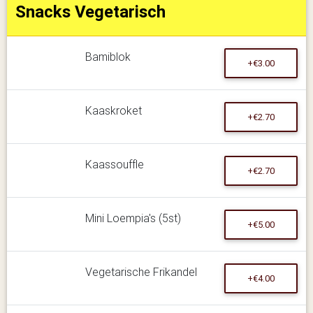
Snacks Vegetarisch
Bamiblok
+€3.00
Kaaskroket
+€2.70
Kaassouffle
+€2.70
Mini Loempia's (5st)
+€5.00
Vegetarische Frikandel
+€4.00