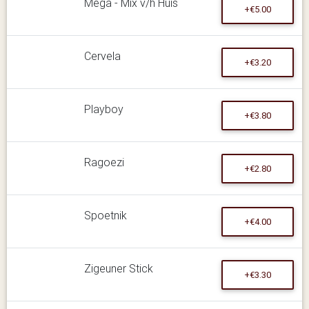
Mega - Mix v/h Huis
+€5.00
Cervela
+€3.20
Playboy
+€3.80
Ragoezi
+€2.80
Spoetnik
+€4.00
Zigeuner Stick
+€3.30