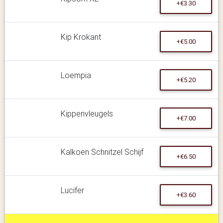
+€3.30
Kip Krokant
+€5.00
Loempia
+€5.20
Kippenvleugels
+€7.00
Kalkoen Schnitzel Schijf
+€6.50
Lucifer
+€3.60