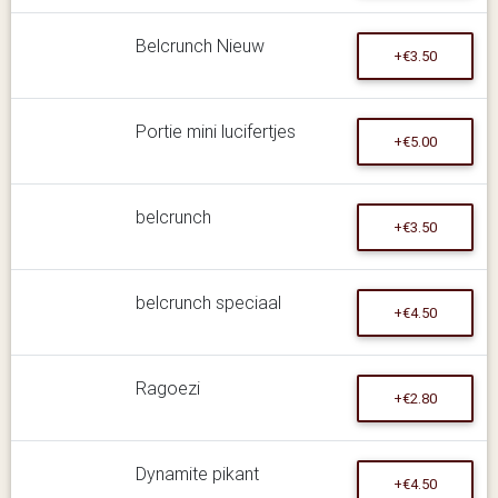
Belcrunch Nieuw
+€3.50
Portie mini lucifertjes
+€5.00
belcrunch
+€3.50
belcrunch speciaal
+€4.50
Ragoezi
+€2.80
Dynamite pikant
+€4.50